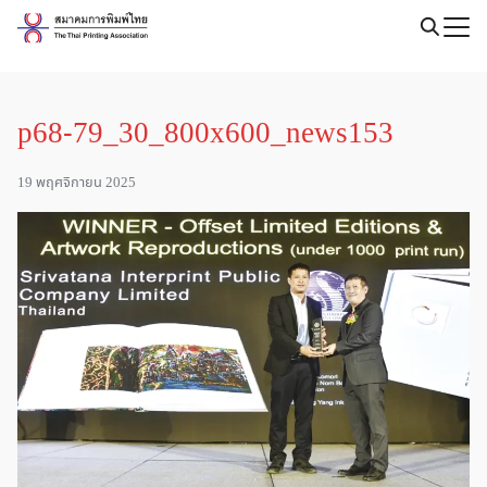
Skip
to
Search
content
for:
p68-79_30_800x600_news153
19 พฤศจิกายน 2025