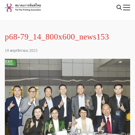
Skip
to
Search
content
for:
p68-79_14_800x600_news153
19 พฤศจิกายน 2025