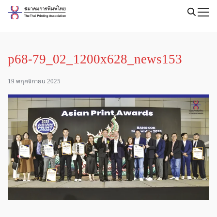
Skip
to
Search
content
for:
p68-79_02_1200x628_news153
19 พฤศจิกายน 2025