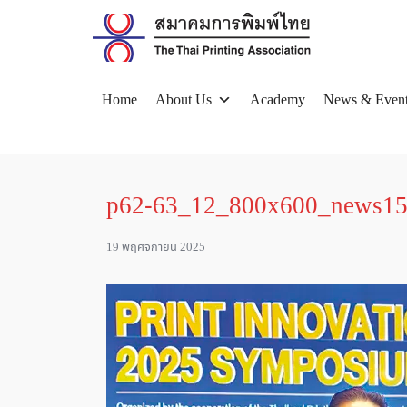
Skip
to
content
Home
About Us
Academy
News & Even
Se
for
p62-63_12_800x600_news1
19 พฤศจิกายน 2025