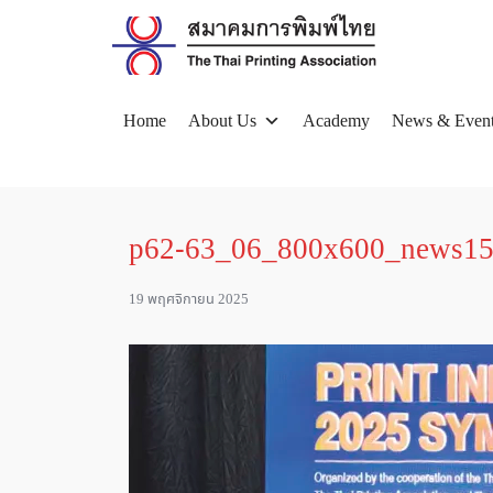
Skip
to
content
Home
About Us
Academy
News & Even
Se
for
p62-63_06_800x600_news1
19 พฤศจิกายน 2025