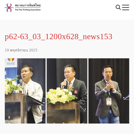
Skip
to
Search
content
for:
p62-63_03_1200x628_news153
19 พฤศจิกายน 2025