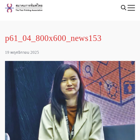
Skip
to
Search
content
for:
p61_04_800x600_news153
19 พฤศจิกายน 2025