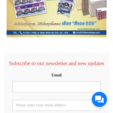
Subscribe to our newsletter and new updates
Email
E
m
a