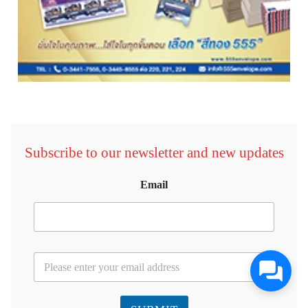
Subscribe to our newsletter and new updates
Email
E
m
a
i