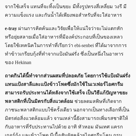
จากใช้เสร็จ แทนที่จะทิ้งเป็นขยะ มีทั้งรูปทรงสี่เหลี่ยม วงรี มี
ความแข็งแรง และกันน้ำได้เพียงพอสำหรับที่จะใส่อาหาร
e-tray
ผ่านการคิดค้นและวิจัยเพื่อให้แน่ใจว่าจะไม่แตกหัก
หรือยุ่ยสลายเมื่อใส่อาหารที่มีองค์ประกอบที่เป็นของเหลว
โดยใช้เทคนิคในการทำที่เรียกว่า ebi-senbei ที่ได้มาจากการ
ทำข้าวเกรียบกุ้งที่ทำจากแป้งมันฝรั่ง ซึ่งเป็นหนึ่งในอาหาร
ของ Hekinan
ถาดกินได้นี้ทำจากส่วนผสมที่ปลอดภัย โดยการใช้แป้งมันฝรั่ง
แทนแป้งสาลีและแป้งข้าวโพดซึ่งมักใช้ในเวเฟอร์ไอศกรีม
สามารถรับประทานได้หลังจากใช้เสร็จ เป็นวิธีแก้ปัญหาขยะ
พลาสติกที่เป็นมิตรกับสิ่งแวดล้อม
ช่วยลดมลพิษที่เกิดจาก
ภาชนะพลาสติกแบบใช้ครั้งเดียว นอกจากเป็นทางเลือกที่เป็น
มิตรต่อสิ่งแวดล้อมแล้ว จานเหล่านี้ยังสามารถเพิ่มรสชาติให้
กับอาหารที่รับประทานไปด้วย อาทิ หัวหอม มันเทศ แครก
เกอร์กุ้ง และข้าวโพด มีเนื้อสัมผัสคล้ายไอศกรีมโคน กรุบ