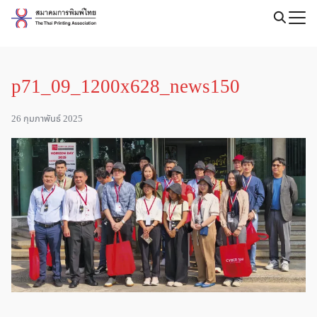
Skip
to
Search
content
for:
p71_09_1200x628_news150
26 กุมภาพันธ์ 2025