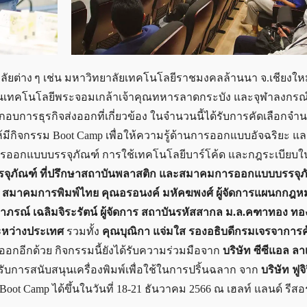
าวิทยาลัยต่าง ๆ เช่น มหาวิทยาลัยเทคโนโลยีราชมงคลล้านนา จ.เชียงให
ันเทคโนโลยีพระจอมเกล้าเจ้าคุณทหารลาดกระบัง และจุฬาลงกรณ
บการธุรกิจส่งออกที่เกี่ยวข้อง ในจำนวนนี้ได้รับการคัดเลือกจำนว
ห้มีกิจกรรม Boot Camp เพื่อให้ความรู้ด้านการออกแบบอัจฉริยะ
นการออกแบบบรรจุภัณฑ์ การใช้เทคโนโลยีบาร์โค้ด และกฎระเบียบใ
าญบรรจุภัณฑ์ ที่ปรึกษาสถาบันพลาสติก และสมาคมการออกแบบบรรจุ
การ สมาคมการพิมพ์ไทย คุณอรอนงค์ มหัคฆพงศ์ ผู้จัดการแผนกกฎ
าภรณ์ เฉลิมจิระรัตน์ ผู้จัดการ สถาบันรหัสสากล ม.ล.คฑาทอง ทอ
ะหว่างประเทศ
รวมทั้ง
คุณบุณิกา แจ่มใส รองอธิบดีกรมเจรจาการค
อกอีกด้วย กิจกรรมนี้ยังได้รับความร่วมมือจาก
บริษัท ซีซีแอล ลา
ับการสนับสนุนเครื่องพิมพ์เพื่อใช้ในการปริ้นฉลาก จาก
บริษัท ฟูจิ
Boot Camp ได้ขึ้นในวันที่ 18-21 ธันวาคม 2566 ณ เฮลท์ แลนด์ รีสอ