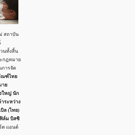
ม่ สถาบัน
์
นทั้งสิ้น
 และกฎหมาย
นการจัด
ภัณฑ์ไทย
หมาย
งใหญ่ นัก
้าระหว่าง
เบิล (ไทย)
ฟิล์ม บิสซิ
ร์ต แอนด์