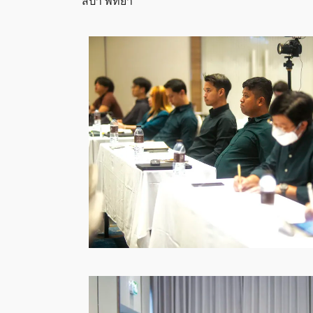
สปา พัทยา