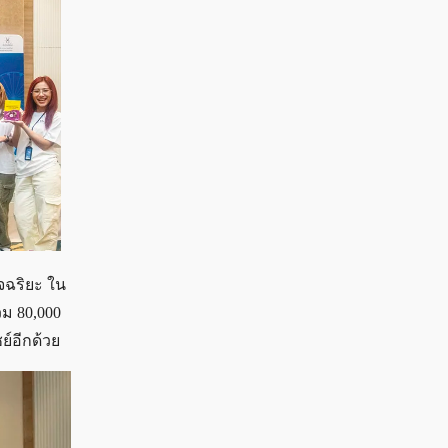
จฉริยะ ใน
รวม 80,000
์อีกด้วย