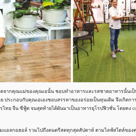
ิดจากคุณแม่ของคุณเอนั้น ชอบทำอาหารและรสชาตอาหารนั้นเป็น
ประกอบกับคุณเอเองชอบสรรหาของอร่อยเป็นทุนเดิม จึงเกิดการ
ไทย จีน ซีฟู้ด จนสุดท้ายได้ผันมาเป็นอาหารยุโรปฟิวชั่น โดยคง co
่องดื่มแอลกอฮอล์ รวมไปถึงดนตรีสดทุกสุดสัปดาห์ ตามไลฟ์สไตล์ของ