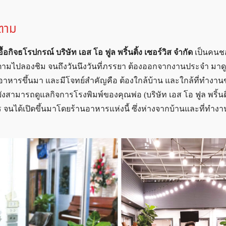
ตาม
ื้อกิจธโรปกรณ์ บริษัท เอส โอ ฟูล พริ้นติ้ง เซอร์วิส จำกัด
เป็นคน
ามไปลองชิม จนถึงวันนึงวันที่ภรรยา ต้องออกจากงานประจำ มาดู
อาหารขึ้นมา และมีโจทย์สำคัญคือ ต้องใกล้บ้าน และใกล้ที่ทำงา
ามารถดูแลกิจการโรงพิมพ์ของคุณพ่อ (บริษัท เอส โอ ฟูล พริ้นติ้
าหาร จนได้เปิดขึ้นมาโดยร้านอาหารแห่งนี้ ซึ่งห่างจากบ้านและที่ทำงา