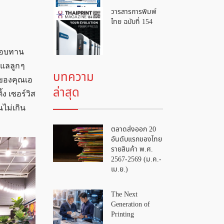
วารสารการพิมพ์
ไทย ฉบับที่ 154
ชอบทาน
แลลูก ๆ
บทความ
นของคุณเอ
ล่าสุด
ง เซอร์วิส
นไม่เกิน
ตลาดส่งออก 20
อันดับแรกของไทย
รายสินค้า พ.ศ.
2567-2569 (ม.ค.-
เม.ย.)
The Next
Generation of
Printing