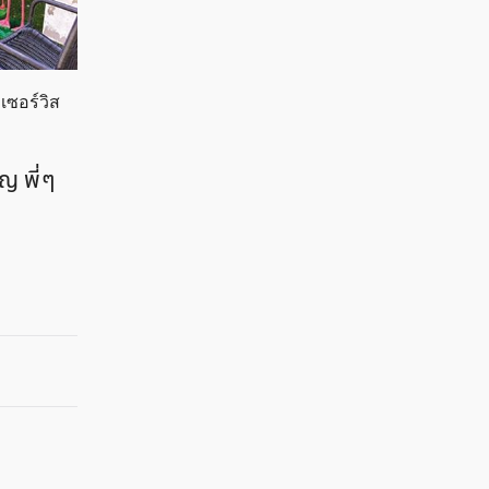
 เซอร์วิส
ญ พี่ ๆ