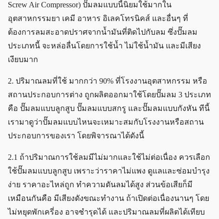
Screw Air Compressor) ปั๊มลมแบบนี้นิยมใช้มากใน
อุตสาหกรรมยา เคมี อาหาร อิเลคโทรนิคส์ และอื่นๆ ที่
ต้องการลมสะอาดปราศจากน้ำมันที่ติดไปกับลม ซึ่งปั๊มลม
ประเภทนี้ จะหล่อลื่นโดยการใช้น้ำ ไม่ใช้น้ำมัน และมีเสียง
เงียบมาก
2. ปริมาณลมที่ใช้ มากกว่า 90% ที่โรงงานอุตสาหกรรม หรือ
สถานประกอบการต่าง ถูกผลิตออกมาใช้โดยปั๊มลม 3 ประเภท
คือ ปั๊มลมแบบลูกสูบ ปั๊มลมแบบสกรู และปั๊มลมแบบกังหัน ทีนี้
เรามาดูว่าปั๊มลมแบบไหนจะเหมาะสมกับโรงงานหรือสถาน
ประกอบการของเรา โดยพิจารณาได้ดังนี้
2.1 ถ้าปริมาณการใช้ลมมีไม่มากและใช้ไม่ต่อเนื่อง ควรเลือก
ใช้ปั๊มลมแบบลูกสูบ เพราะว่าราคาไม่แพง ดูแลและซ่อมบำรุง
ง่าย ราคาอะไหล่ถูก ทำความดันลมได้สูง ส่วนข้อเสียก็มี
เหมือนกันคือ มีเสียงดังขณะทำงาน ถ้าเปิดต่อเนื่องนานๆ โดย
ไม่หยุดพักเครี่อง อาจชำรุดได้ และปริมาณลมที่ผลิตได้เทียบ