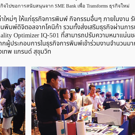
ิจไปขอการสนับสนุนจาก SME Bank เพื่อ Transforms ธุรกิจใหม่
ณค่าใหม่ๆ ให้แก่ธุรกิจการพิมพ์ กิจกรรมอื่นๆ ภายในงาน 
พิมพ์ดิจิตอลจากโคนิก้า รวมทั้งส่งเสริมธุรกิจผ่านกา
uality Optimizer IQ-501 ที่สามารถปรับความหนาแน่นขอ
จจากผู้ประกอบการในธุรกิจการพิมพ์เข้าร่วมงานจำนวนม
เทพ แกรนด์ สุขุมวิท