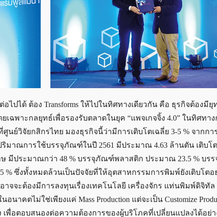
่อไปได้ ต้อง Transforms ให้ไปในทิศทางเดียวกัน คือ ธุรกิจต้องมีย
ยเฉพาะกลยุทธ์เพื่อรองรับตลาดในยุค “แพจเกจจิ้ง 4.0” ในทิศทาง
ย์วิจัยกสิกรไทย มองธุรกิจนี้ว่ามีการเติบโตเฉลี่ย 3-5 % จากการ
มาณการใช้บรรจุภัณฑ์ในปี 2561 มีประมาณ 4.63 ล้านตัน เติบโตข
ะดาษ มีประมาณกว่า 48 % บรรจุภัณฑ์พลาสติก ประมาณ 23.5 % บรรจ
่งทั้งหมดล้วนเป็นปัจจัยที่ให้อุตสาหกรรมการพิมพ์ยังเติบโตอย
าจจะต้องมีการลงทุนเรื่องเทคโนโลยี เครื่องจักร แท่นพิมพ์ดิจิทัล 
ในอนาคตไม่ใช่เพียงแค่ Mass Production แต่จะเป็น Customize Produc
ง เพื่อตอบสนองต่อความต้องการของผู้บริโภคที่เปลี่ยนแปลงได้อย่า