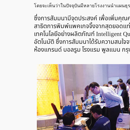
โดยจะเห็นว่าในปัจจุบันมีหลายโรงงานนำแผนธุรก
ซึ่งการสัมมนามีจุดประสงค์ เพื่อเพิ่มคุ
สาธิตการพิมพ์แพคเกจจิ้งจากสุดยอดแท่น
เทคโนโลยีอย่างผลิตภัณฑ์ Intelligent Q
อัตโนมัติ ซึ่งการสัมมนาได้รับความสนใ
ห้องแกรนด์ บอลรูม โรงแรม พูลแมน กรุง