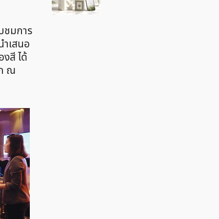
รับชมการ
รนำเสนอ
งสี ได้
าก ณ