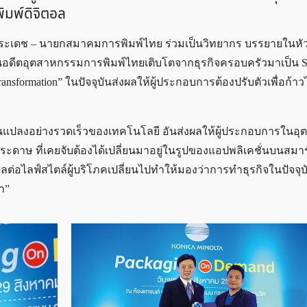
พิมพ์ดิจิตอล
ฒนพีระเดช – นายกสมาคมการพิมพ์ไทย ร่วมเป็นวิทยากร บรรยายในหั
่า ในอดีตอุตสาหกรรมการพิมพ์ไทยเติบโตจากธุรกิจครอบครัวมาเป็น S
ransformation” ในปัจจุบันส่งผลให้ผู้ประกอบการต้องปรับตัวเพื่อก้าวไ
ลี่ยนแปลงอย่างรวดเร็วของเทคโนโลยี อันส่งผลให้ผู้ประกอบการใน
์ กระดาษ ที่เคยจับต้องได้เปลี่ยนมาอยู่ในรูปของแอปพลิเคชั่นบนสม
ต่อไลฟ์สไตล์ผู้บริโภคเปลี่ยนไปทำให้มองว่าการทำธุรกิจในปัจจุบั
า”