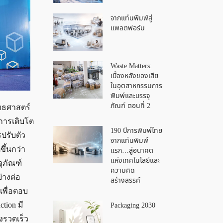
จากแท่นพิมพ์สู่
แพลตฟอร์ม
Waste Matters:
เบื้องหลังของเสีย
ในอุตสาหกรรมการ
พิมพ์และบรรจุ
ภัณฑ์ ตอนที่ 2
ุทธศาสตร์
การเติบโต
190 ปีการพิมพ์ไทย
ปรับตัว
จากแท่นพิมพ์
ึ้นกว่า
แรก…สู่อนาคต
แห่งเทคโนโลยีและ
ุภัณฑ์
ความคิด
่างต่อ
สร้างสรรค์
เพื่อตอบ
Packaging 2030
tion มี
งรวดเร็ว