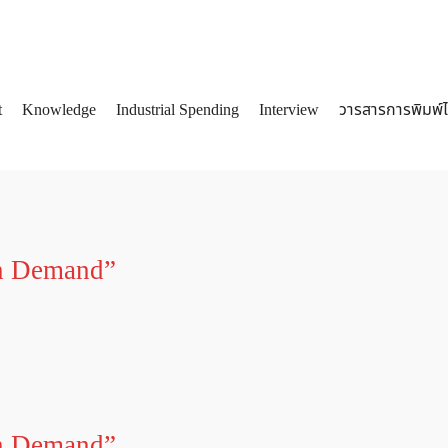
t
Knowledge
Industrial Spending
Interview
วารสารการพิมพ์
arch
:
on Demand”
on Demand”