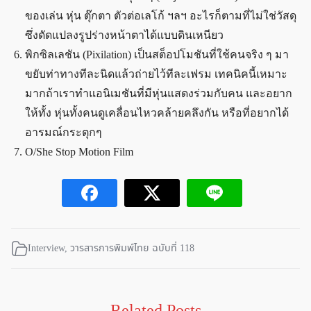
ของเล่น หุ่น ตุ๊กตา ตัวต่อเลโก้ ฯลฯ อะไรก็ตามที่ไม่ใช่วัสดุ
ซึ่งดัดแปลงรูปร่างหน้าตาได้แบบดินเหนียว
พิกซิลเลชัน (Pixilation) เป็นสต็อปโมชันที่ใช้คนจริง ๆ มา
ขยับท่าทางทีละนิดแล้วถ่ายไว้ทีละเฟรม เทคนิคนี้เหมาะ
มากถ้าเราทำแอนิเมชันที่มีหุ่นแสดงร่วมกับคน และอยาก
ให้ทั้ง หุ่นทั้งคนดูเคลื่อนไหวคล้ายคลึงกัน หรือที่อยากได้
อารมณ์กระตุกๆ
O/She Stop Motion Film
Interview
,
วารสารการพิมพ์ไทย ฉบับที่ 118