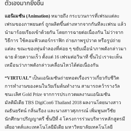
ตัวเองมากยิ่งขึ้น
แอนิเมชัน (Animation)
หมายถึง กระบวนการที่เฟรมแต่ละ
เฟรมของภาพยนตร์ ถูกผลิตขึ้นต่างหากจากกันทีละเฟรม แล้ว
นำมาร้อยเรียงเข้าด้วยกัน โดยการฉายต่อเนื่องกัน ไม่ว่าจาก
วิธีการ ใช้คอมพิวเตอร์กราฟิก ถ่ายภาพรูปวาด หรือรูปถ่าย
แต่ละ ขณะของหุ่นจำลองที่ค่อย ๆ ขยับเมื่อนำภาพดังกล่าวมา
ฉาย ด้วยความเร็ว ตั้งแต่ 16 เฟรมต่อวินาที ขึ้นไป เราจะเห็น
เหมือนว่าภาพดังกล่าวเคลื่อนไหวได้ต่อเนื่องกัน
“VIRTUAL”
เป็นแอนิเมชันถ่ายทอดเรื่องราวเกี่ยวกับชีวิต
การทำงานของคนในวัยเริ่มต้นทำงาน สามารถคว้ารางวัล
ชนะเลิศ Gold Prize จากการประกวดผลงานแอนิเมชัน
มัลติมีเดีย TBS DigiCon6 Thailand 2018 ผลงานโดยนางสาว
ณธันยรัตน์ กลิ่นเรือง และนางสาวศุภกรณ์ เพิ่มพูนทวีชัย
นักศึกษาปริญญาตรี ชั้นปีที่ 4 โครงการร่วมบริหารหลักสูตรมี
เดียอาตส์และเทคโนโลยีมีเดีย มหาวิทยาลัยเทคโนโลยี