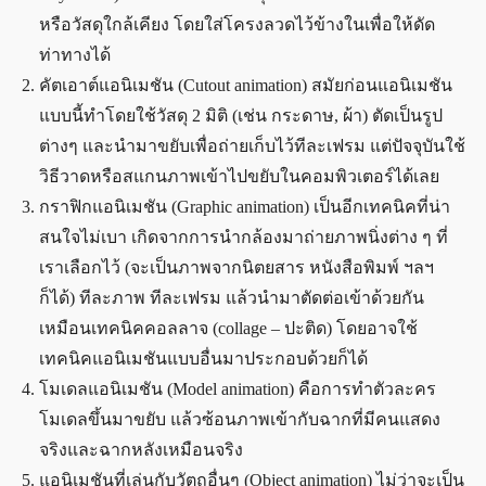
หรือวัสดุใกล้เคียง โดยใส่โครงลวดไว้ข้างในเพื่อให้ดัด
ท่าทางได้
คัตเอาต์แอนิเมชัน (Cutout animation) สมัยก่อนแอนิเมชัน
แบบนี้ทำโดยใช้วัสดุ 2 มิติ (เช่น กระดาษ, ผ้า) ตัดเป็นรูป
ต่างๆ และนำมาขยับเพื่อถ่ายเก็บไว้ทีละเฟรม แต่ปัจจุบันใช้
วิธีวาดหรือสแกนภาพเข้าไปขยับในคอมพิวเตอร์ได้เลย
กราฟิกแอนิเมชัน (Graphic animation) เป็นอีกเทคนิคที่น่า
สนใจไม่เบา เกิดจากการนำกล้องมาถ่ายภาพนิ่งต่าง ๆ ที่
เราเลือกไว้ (จะเป็นภาพจากนิตยสาร หนังสือพิมพ์ ฯลฯ
ก็ได้) ทีละภาพ ทีละเฟรม แล้วนำมาตัดต่อเข้าด้วยกัน
เหมือนเทคนิคคอลลาจ (collage – ปะติด) โดยอาจใช้
เทคนิคแอนิเมชันแบบอื่นมาประกอบด้วยก็ได้
โมเดลแอนิเมชัน (Model animation) คือการทำตัวละคร
โมเดลขึ้นมาขยับ แล้วซ้อนภาพเข้ากับฉากที่มีคนแสดง
จริงและฉากหลังเหมือนจริง
แอนิเมชันที่เล่นกับวัตถุอื่นๆ (Object animation) ไม่ว่าจะเป็น