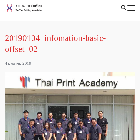
Skip
to
Search
content
for:
20190104_infomation-basic-
offset_02
4 มกราคม 2019