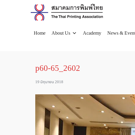
Skip
to
content
Home
About Us
Academy
News & Even
Se
for
p60-65_2602
19 มิถุนายน 2018