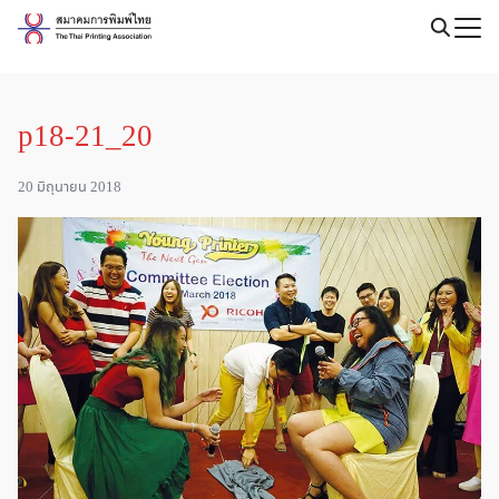
Skip
to
Search
content
for:
p18-21_20
20 มิถุนายน 2018