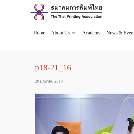
Skip
to
content
Home
About Us
Academy
News & Even
Se
for
p18-21_16
20 มิถุนายน 2018