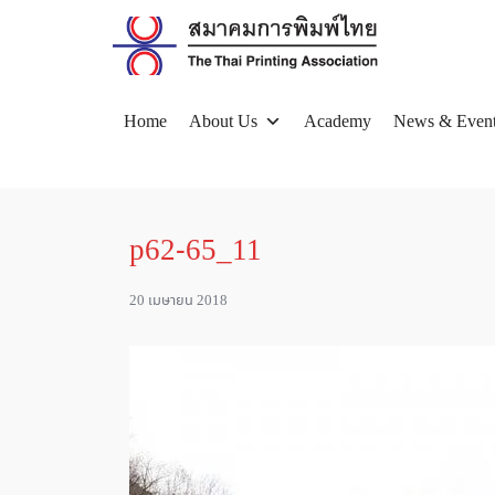
Skip
to
content
Home
About Us
Academy
News & Even
Se
for
p62-65_11
20 เมษายน 2018