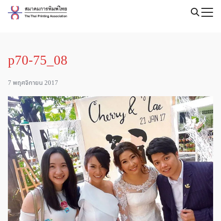
Skip
to
Search
content
for:
p70-75_08
7 พฤศจิกายน 2017