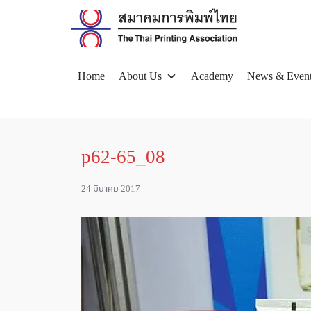
Skip
to
content
Home
About Us
Academy
News & Even
Se
for
p62-65_08
24 มีนาคม 2017