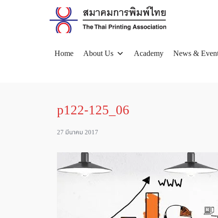
Skip
to
content
Home
About Us
Academy
News & Even
Se
for
p122-125_06
27 มีนาคม 2017