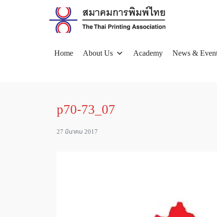
Skip
to
content
Home
About Us
Academy
News & Even
Se
for
p70-73_07
27 มีนาคม 2017