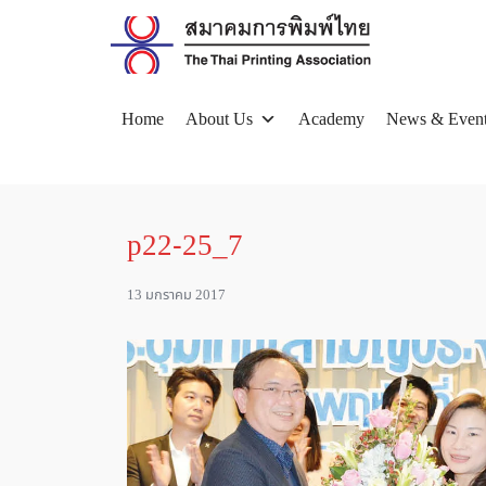
Skip
to
content
Home
About Us
Academy
News & Even
Se
for
p22-25_7
13 มกราคม 2017