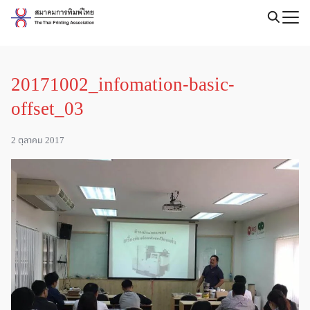
Skip
to
Search
content
for:
20171002_infomation-basic-
offset_03
2 ตุลาคม 2017