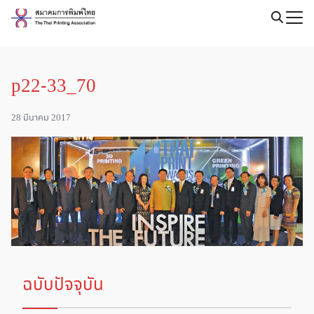
Skip
to
Search
content
for:
p22-33_70
28 มีนาคม 2017
ฉบับปัจจุบัน